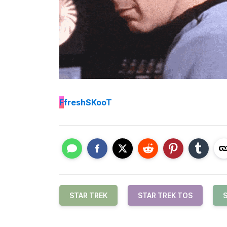
F
freshSKooT
STAR TREK
STAR TREK TOS