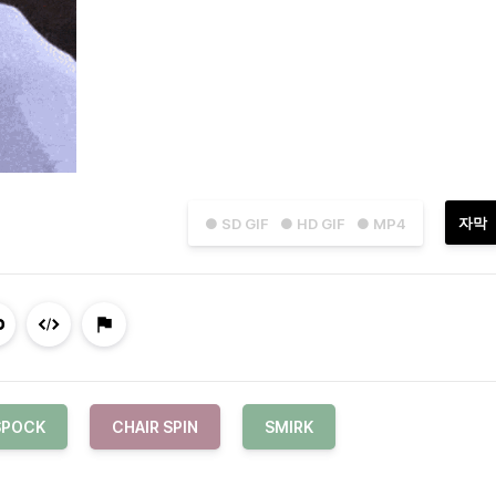
자막
● SD GIF
● HD GIF
● MP4
SPOCK
CHAIR SPIN
SMIRK