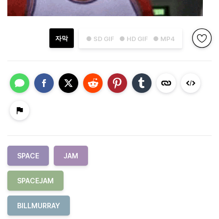
자막
● SD GIF
● HD GIF
● MP4
SPACE
JAM
SPACEJAM
BILLMURRAY