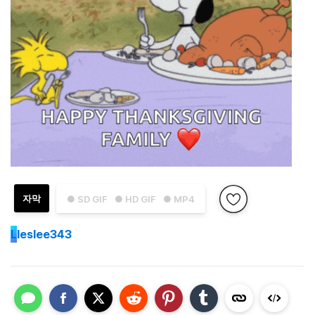
자막
● SD GIF
● HD GIF
● MP4
L
leslee343