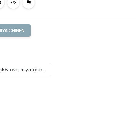
IYA CHINEN
ng a skateboard in his arms