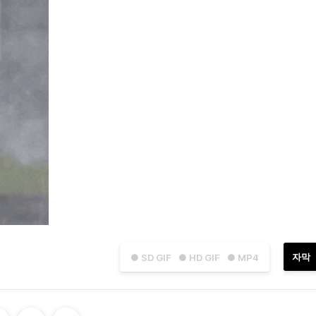
자막
● SD GIF
● HD GIF
● MP4