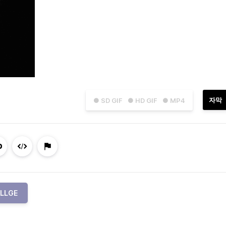
자막
● SD GIF
● HD GIF
● MP4
LLGE