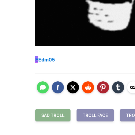
E
Edm05
SAD TROLL
TROLL FACE
TRO