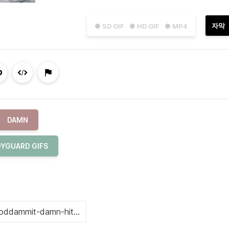
자막
● SD GIF
● HD GIF
● MP4
DAMN
YGUARD GIFS