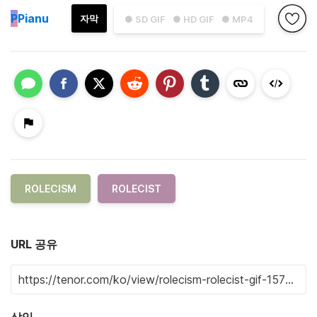
P
Pianu
자막
● SD GIF
● HD GIF
● MP4
ROLECISM
ROLECIST
URL 공유
삽입