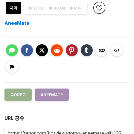
자막
● SD GIF
● HD GIF
● MP4
AneeMate
QORPO
ANEEMATE
URL 공유