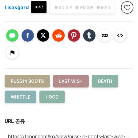
Lisasgard
자막
● SD GIF
● HD GIF
● MP4
PUSS IN BOOTS
LAST WISH
DEATH
WHISTLE
HOOD
URL 공유