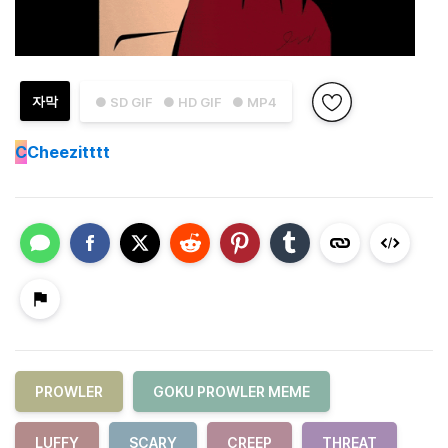
자막
● SD GIF
● HD GIF
● MP4
C
Cheezitttt
PROWLER
GOKU PROWLER MEME
LUFFY
SCARY
CREEP
THREAT