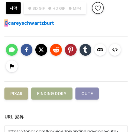
자막
● SD GIF
● HD GIF
● MP4
C
careyschwartzburt
PIXAR
FINDING DORY
CUTE
URL 공유