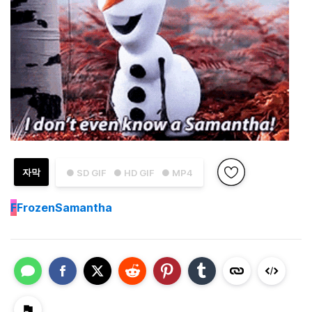
자막
● SD GIF
● HD GIF
● MP4
F
FrozenSamantha