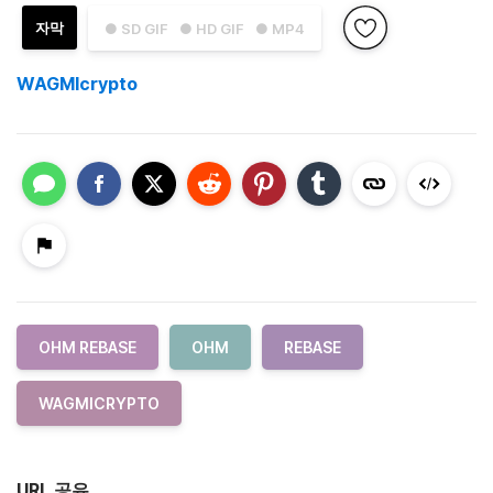
자막
● SD GIF
● HD GIF
● MP4
WAGMIcrypto
OHM REBASE
OHM
REBASE
WAGMICRYPTO
URL 공유