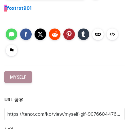
F
foxtrot901
MYSELF
URL 공유