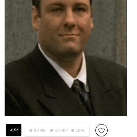
자막
● SD GIF
● HD GIF
● MP4