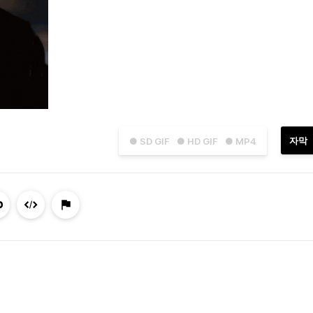
자막
● SD GIF
● HD GIF
● MP4