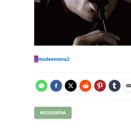
M
msdeemena2
MSDEEMENA