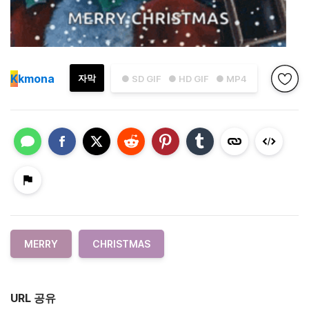
K
kmona
자막
● SD GIF
● HD GIF
● MP4
MERRY
CHRISTMAS
URL 공유