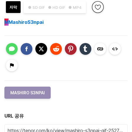
자막
● SD GIF
● HD GIF
● MP4
M
MashiroS3npai
MASHIRO S3NPAI
URL 공유