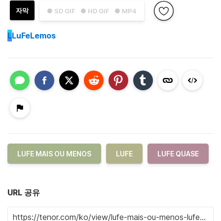
자막
● SD GIF
● HD GIF
● MP4
L
LuFeLemos
LUFE MAIS OU MENOS
LUFE
LUFE QUASE
URL 공유