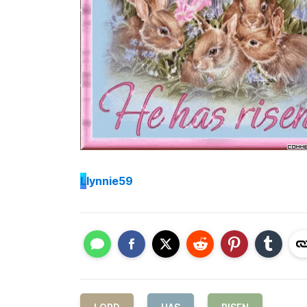
L
lynnie59