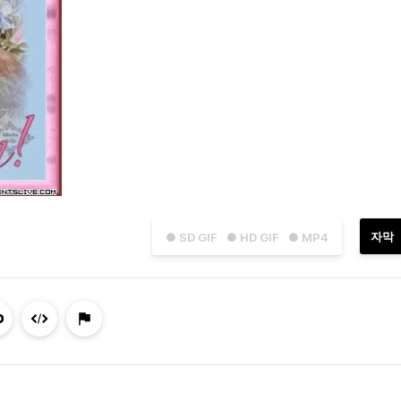
자막
● SD GIF
● HD GIF
● MP4