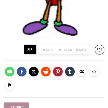
자막
● SD GIF
● HD GIF
● MP4
LETTER T