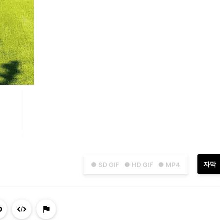
자막
● SD GIF
● HD GIF
● MP4