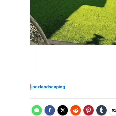
I
inexlandscaping