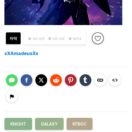
자막
● SD GIF
● HD GIF
● MP4
xXAmadeusXx
KNIGHT
GALAXY
KFBGC