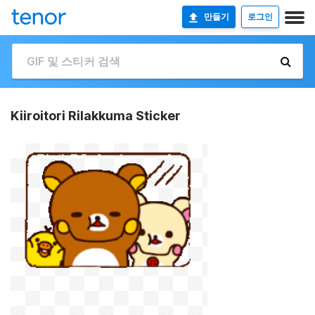
만들기
로그인
Kiiroitori Rilakkuma Sticker