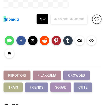
N
nomqq
자막
● SD GIF
● HD GIF
KIIROITORI
RILAKKUMA
CROWDED
TRAIN
FRIENDS
SQUAD
CUTE