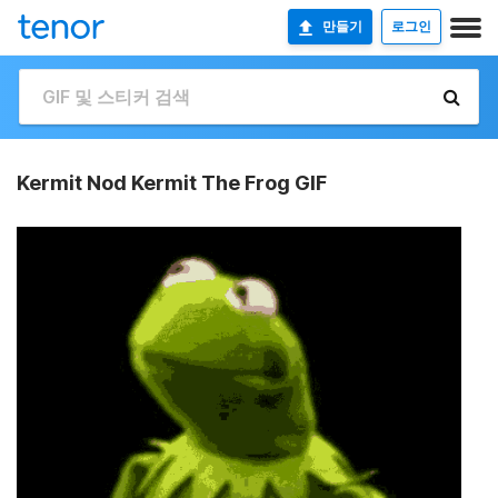
만들기
로그인
Kermit Nod Kermit The Frog GIF