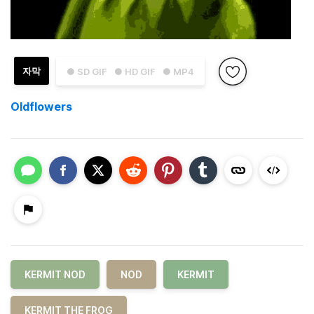
자막
● SD GIF
● HD GIF
● MP4
Oldflowers
KERMIT NOD
NOD
KERMIT
KERMIT THE FROG