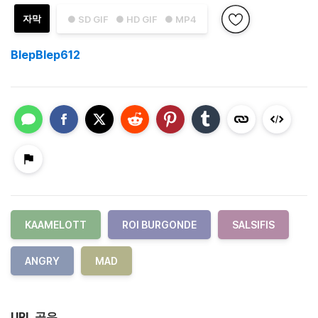
자막
● SD GIF
● HD GIF
● MP4
BlepBlep612
KAAMELOTT
ROI BURGONDE
SALSIFIS
ANGRY
MAD
URL 공유