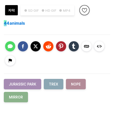
자막
● SD GIF
● HD GIF
● MP4
4
4animals
JURASSIC PARK
TREX
NOPE
MIRROR