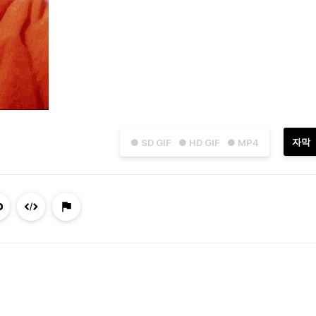
자막
● SD GIF
● HD GIF
● MP4