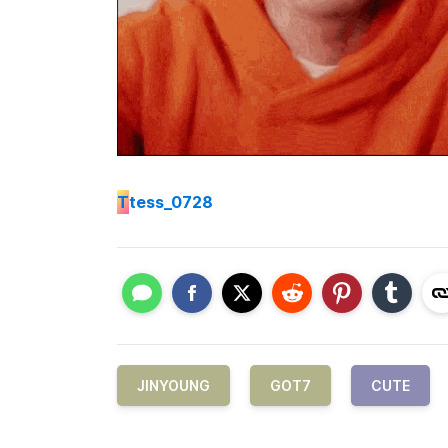
T
tess_0728
JINYOUNG
GOT7
CUTE