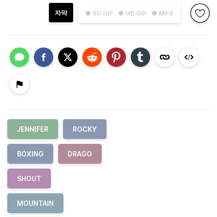
자막
● SD GIF
● HD GIF
● MP4
JENNIFER
ROCKY
BOXING
DRAGO
SHOUT
MOUNTAIN