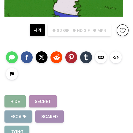
자막
● SD GIF
● HD GIF
● MP4
HIDE
SECRET
ESCAPE
SCARED
DYING