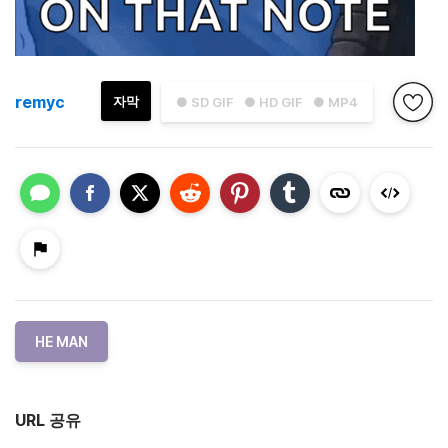
remyc
자막
● SD GIF
● HD GIF
● MP4
HE MAN
URL 공유