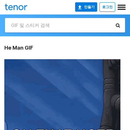
만들기
로그인
He Man GIF