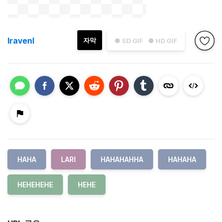
lravenl
자막
● SD GIF
● HD GIF
HAHA
LARI
HAHAHAHHA
HAHAHA
HEHEHEHE
HEHE