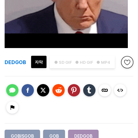
DEDGOB
자막
● SD GIF
● HD GIF
● MP4
GOBISGOB
GOB
DEDGOB