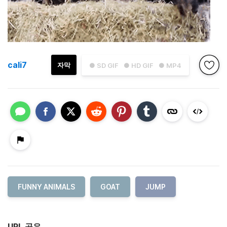
cali7
자막
● SD GIF
● HD GIF
● MP4
FUNNY ANIMALS
GOAT
JUMP
URL 공유