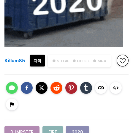
Killum85
자막
● SD GIF
● HD GIF
● MP4
DUMPSTER
FIRE
2020