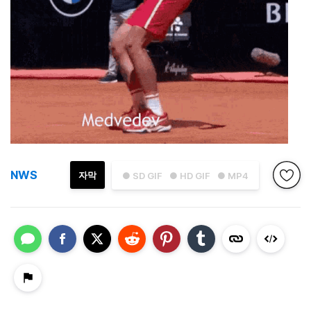
NWS
자막
● SD GIF
● HD GIF
● MP4