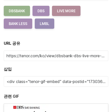
DBSBANK
DBS
LIVE MORE
BANK LESS
LMBL
URL 공유
삽입
관련 GIF