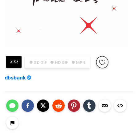
자막
● SD GIF
● HD GIF
● MP4
dbsbank