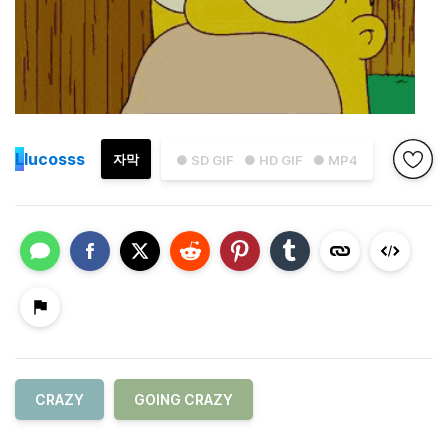
L
lucosss
자막
● SD GIF
● HD GIF
● MP4
CRAZY
GOING CRAZY