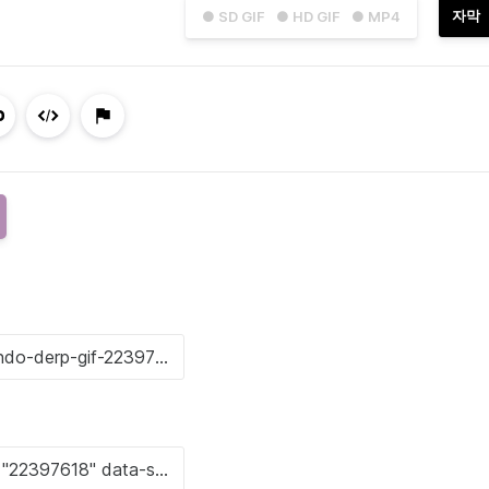
자막
● SD GIF
● HD GIF
● MP4