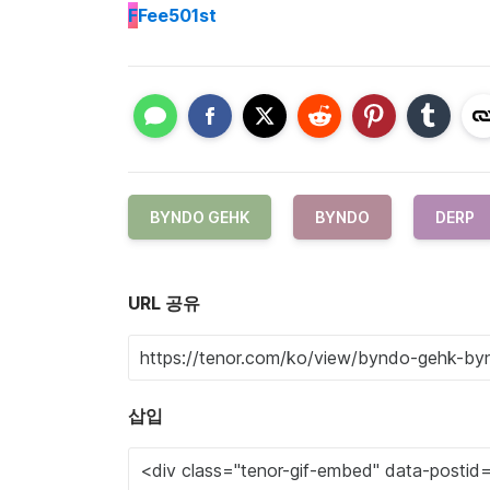
F
Fee501st
BYNDO GEHK
BYNDO
DERP
URL 공유
삽입