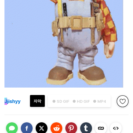
J
jishyy
자막
● SD GIF
● HD GIF
● MP4