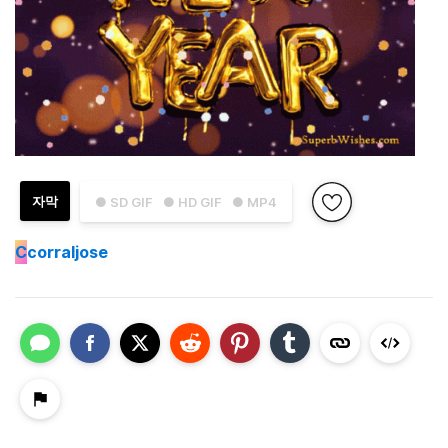
자막
● SD GIF
● HD GIF
● MP4
C
corraljose