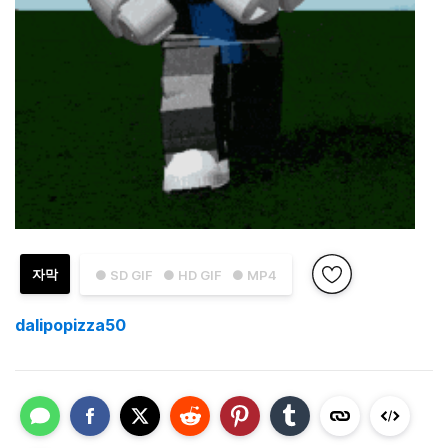
자막
● SD GIF
● HD GIF
● MP4
dalipopizza50