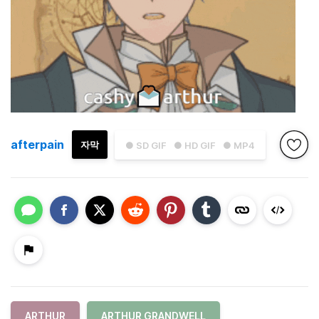
afterpain
자막
● SD GIF
● HD GIF
● MP4
ARTHUR
ARTHUR GRANDWELL