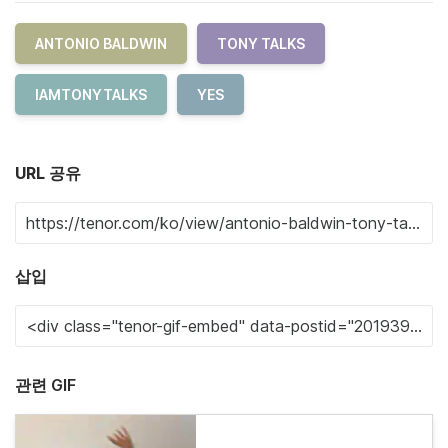
ANTONIO BALDWIN
TONY TALKS
IAMTONYTALKS
YES
URL 공유
삽입
관련 GIF