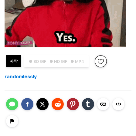
자막
● SD GIF
● HD GIF
● MP4
randomlessly