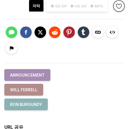
자막
● SD GIF
● HD GIF
● MP4
ANNOUNCEMENT
WILL FERRELL
RON BURGUNDY
URL 공유