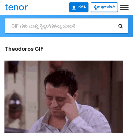
ರಚಿಸಿ
ಸೈನ್ ಇನ್ ಮಾಡಿ
Theodoros GIF