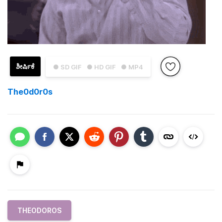
ಶೀರ್ಷಿಕೆ
● SD GIF
● HD GIF
● MP4
The0d0r0s
THEODOROS