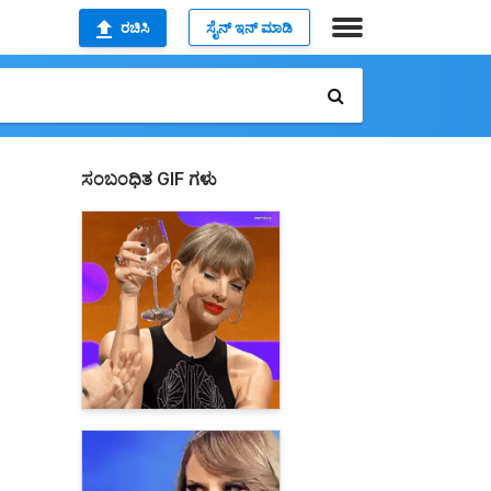
ರಚಿಸಿ
ಸೈನ್ ಇನ್ ಮಾಡಿ
ಸಂಬಂಧಿತ GIF ಗಳು