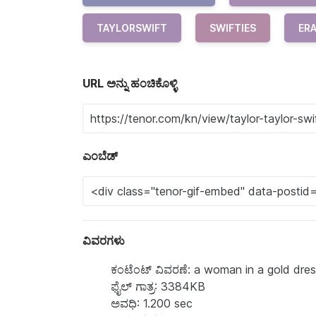
TAYLORSWIFT
SWIFTIES
ER
URL ಅನ್ನು ಹಂಚಿಕೊಳ್ಳಿ
ಎಂಬೆಡ್
ವಿವರಗಳು
ಕಂಟೆಂಟ್‌ ವಿವರಣೆ: a woman in a gold dress 
ಫೈಲ್ ಗಾತ್ರ: 3384KB
ಅವಧಿ: 1.200 sec