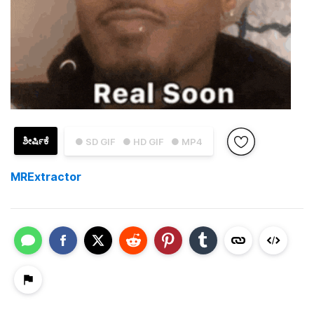
ಶೀರ್ಷಿಕೆ
● SD GIF
● HD GIF
● MP4
MRExtractor