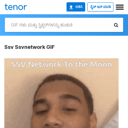
ರಚಿಸಿ
ಸೈನ್ ಇನ್ ಮಾಡಿ
Ssv Ssvnetwork GIF