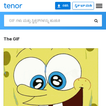
ರಚಿಸಿ
ಸೈನ್ ಇನ್ ಮಾಡಿ
The GIF