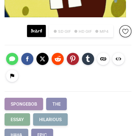
ಶೀರ್ಷಿಕೆ
● SD GIF
● HD GIF
● MP4
SPONGEBOB
THE
ESSAY
HILARIOUS
HAHA
EPIC