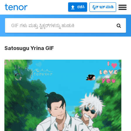
ರಚಿಸಿ
ಸೈನ್ ಇನ್ ಮಾಡಿ
Satosugu Yrina GIF