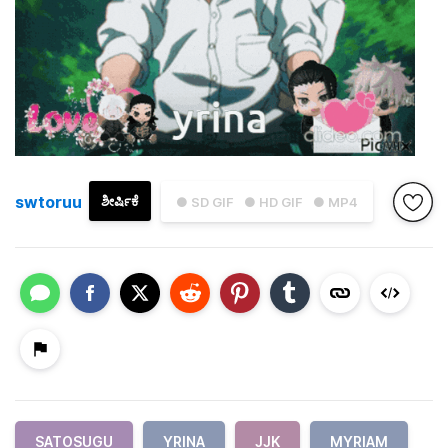
swtoruu
ಶೀರ್ಷಿಕೆ
● SD GIF
● HD GIF
● MP4
SATOSUGU
YRINA
JJK
MYRIAM