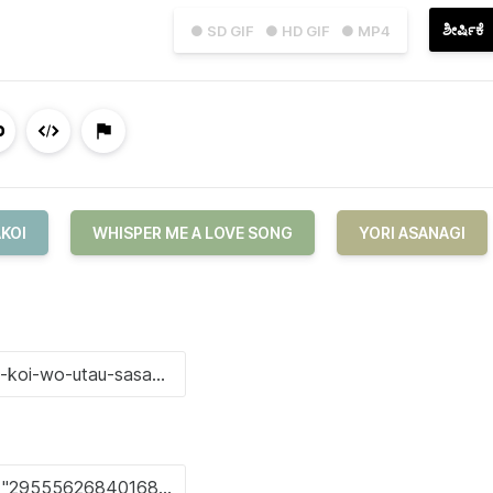
ಶೀರ್ಷಿಕೆ
● SD GIF
● HD GIF
● MP4
KOI
WHISPER ME A LOVE SONG
YORI ASANAGI